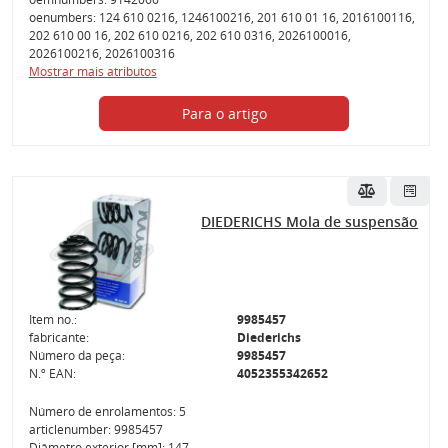
oenumbers: 124 610 0216, 1246100216, 201 610 01 16, 2016100116,
202 610 00 16, 202 610 0216, 202 610 0316, 2026100016,
2026100216, 2026100316
Mostrar mais atributos
Para o artigo
DIEDERICHS Mola de suspensão
Item no.:
9985457
fabricante:
Diederichs
Número da peça:
9985457
N.º EAN:
4052355342652
Número de enrolamentos: 5
articlenumber: 9985457
Diâmetro exterior [mm]: 147