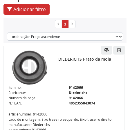
Adicionar filtro
1
DIEDERICHS Prato da mola
Item no.:
9142066
fabricante:
Diederichs
Número da peça:
9142066
N.º EAN:
4052355843074
articlenumber: 9142066
Lado de montagem: Eixo traseiro esquerdo, Eixo traseiro direito
manufacturer: Diederichs
oemnumbers: 9142066