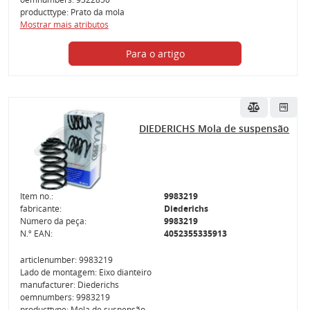
producttype: Prato da mola
Mostrar mais atributos
Para o artigo
DIEDERICHS Mola de suspensão
Item no.:
9983219
fabricante:
Diederichs
Número da peça:
9983219
N.º EAN:
4052355335913
articlenumber: 9983219
Lado de montagem: Eixo dianteiro
manufacturer: Diederichs
oemnumbers: 9983219
producttype: Mola de suspensão