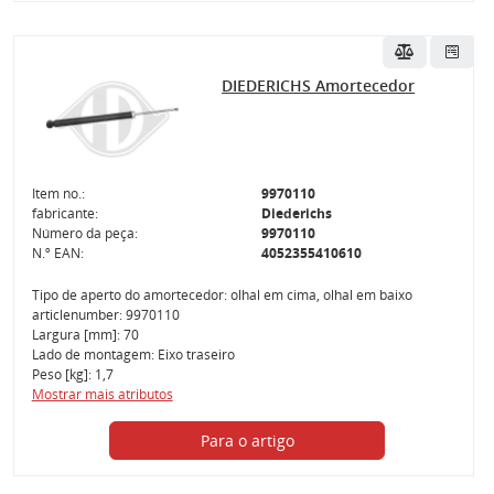
DIEDERICHS Amortecedor
Item no.:
9970110
fabricante:
Diederichs
Número da peça:
9970110
N.º EAN:
4052355410610
Tipo de aperto do amortecedor: olhal em cima, olhal em baixo
articlenumber: 9970110
Largura [mm]: 70
Lado de montagem: Eixo traseiro
Peso [kg]: 1,7
Mostrar mais atributos
Para o artigo