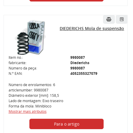
DIEDERICHS Mola de suspensão
Item no.:
9980087
fabricante:
Diederichs
Número da peça:
9980087
N.º EAN:
4052355327079
Número de enrolamentos: 6
articlenumber: 9980087
Diâmetro exterior [mm]: 158,5
Lado de montagem: Eixo traseiro
Forma da mola: Minibloco
Mostrar mais atributos
Para o artigo