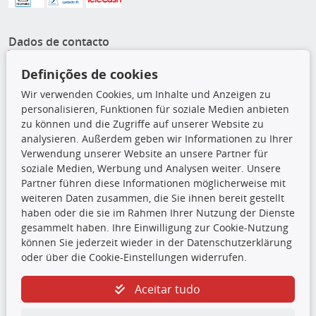
Dados de contacto
DIEDERICHS Karosserieteile GmbH
Definições de cookies
Ochtruper Str. 95
Wir verwenden Cookies, um Inhalte und Anzeigen zu
48455 Bad Bentheim
personalisieren, Funktionen für soziale Medien anbieten
zu können und die Zugriffe auf unserer Website zu
05922 - 77 99 - 0
analysieren. Außerdem geben wir Informationen zu Ihrer
05922 - 77 99 - 35
Verwendung unserer Website an unsere Partner für
karosserieteile@diederichs.com
soziale Medien, Werbung und Analysen weiter. Unsere
Partner führen diese Informationen möglicherweise mit
Ligações
weiteren Daten zusammen, die Sie ihnen bereit gestellt
haben oder die sie im Rahmen Ihrer Nutzung der Dienste
Atenção: Trata-se de peças sobresselentes de qualidade
gesammelt haben. Ihre Einwilligung zur Cookie-Nutzung
equivalente às peças do equipamento original (em
können Sie jederzeit wieder in der Datenschutzerklärung
conformidade com o Regulamento (UE) n.º 461/2010). Os
oder über die Cookie-Einstellungen widerrufen.
artigos apresentados nesta loja online não são peças originais,
exceto se estiverem expressamente identificados como tal.
Aceitar tudo