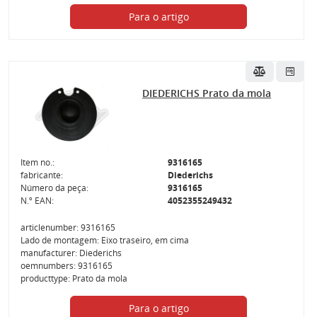
Para o artigo
DIEDERICHS Prato da mola
Item no.:
9316165
fabricante:
Diederichs
Número da peça:
9316165
N.º EAN:
4052355249432
articlenumber: 9316165
Lado de montagem: Eixo traseiro, em cima
manufacturer: Diederichs
oemnumbers: 9316165
producttype: Prato da mola
Para o artigo