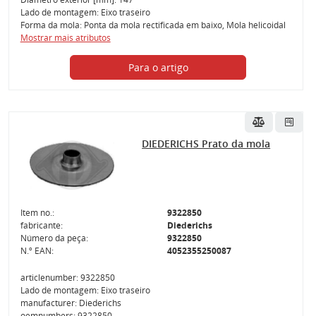
Lado de montagem: Eixo traseiro
Forma da mola: Ponta da mola rectificada em baixo, Mola helicoidal
Mostrar mais atributos
Para o artigo
DIEDERICHS Prato da mola
Item no.:
9322850
fabricante:
Diederichs
Número da peça:
9322850
N.º EAN:
4052355250087
articlenumber: 9322850
Lado de montagem: Eixo traseiro
manufacturer: Diederichs
oemnumbers: 9322850