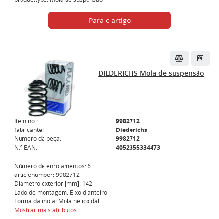
Para o artigo
DIEDERICHS Mola de suspensão
Item no.:
9982712
fabricante:
Diederichs
Número da peça:
9982712
N.º EAN:
4052355334473
Número de enrolamentos: 6
articlenumber: 9982712
Diâmetro exterior [mm]: 142
Lado de montagem: Eixo dianteiro
Forma da mola: Mola helicoidal
Mostrar mais atributos