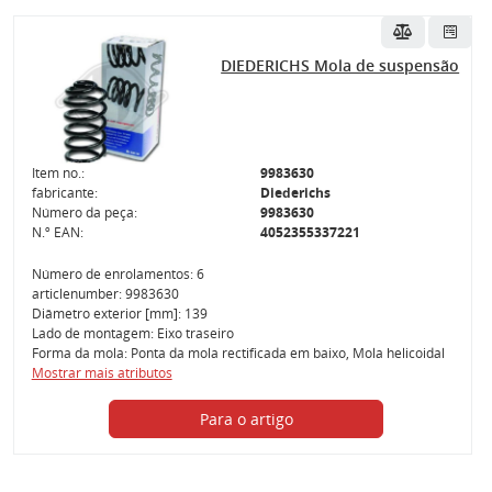
DIEDERICHS Mola de suspensão
Item no.:
9983630
fabricante:
Diederichs
Número da peça:
9983630
N.º EAN:
4052355337221
Número de enrolamentos: 6
articlenumber: 9983630
Diâmetro exterior [mm]: 139
Lado de montagem: Eixo traseiro
Forma da mola: Ponta da mola rectificada em baixo, Mola helicoidal
Mostrar mais atributos
Para o artigo