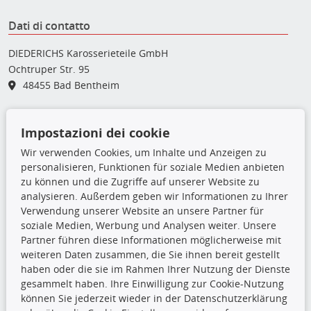
Dati di contatto
DIEDERICHS Karosserieteile GmbH
Ochtruper Str. 95
48455 Bad Bentheim
05922 - 77 99 - 0
Impostazioni dei cookie
05922 - 77 99 - 35
karosserieteile@diederichs.com
Wir verwenden Cookies, um Inhalte und Anzeigen zu
personalisieren, Funktionen für soziale Medien anbieten
Collegamento
zu können und die Zugriffe auf unserer Website zu
analysieren. Außerdem geben wir Informationen zu Ihrer
Atenção: Trata-se de peças sobresselentes de qualidade
Verwendung unserer Website an unsere Partner für
equivalente às peças do equipamento original (em
soziale Medien, Werbung und Analysen weiter. Unsere
conformidade com o Regulamento (UE) n.º 461/2010). Os
Partner führen diese Informationen möglicherweise mit
artigos apresentados nesta loja online não são peças originais,
weiteren Daten zusammen, die Sie ihnen bereit gestellt
exceto se estiverem expressamente identificados como tal.
haben oder die sie im Rahmen Ihrer Nutzung der Dienste
gesammelt haben. Ihre Einwilligung zur Cookie-Nutzung
können Sie jederzeit wieder in der Datenschutzerklärung
TecDoc Inside