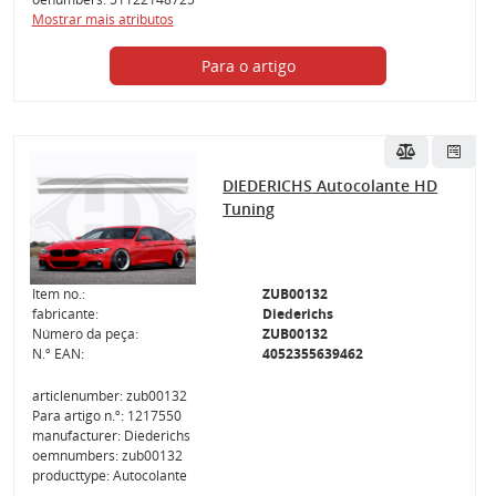
Mostrar mais atributos
Para o artigo
DIEDERICHS Autocolante HD
Tuning
Item no.:
ZUB00132
fabricante:
Diederichs
Número da peça:
ZUB00132
N.º EAN:
4052355639462
articlenumber: zub00132
Para artigo n.º: 1217550
manufacturer: Diederichs
oemnumbers: zub00132
producttype: Autocolante