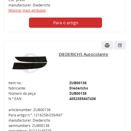
manufacturer: Diederichs
Mostrar mais atributos
Para o artigo
DIEDERICHS Autocolante
Item no.:
ZUB00138
fabricante:
Diederichs
Número da peça:
ZUB00138
N.º EAN:
4052355647436
articlenumber: ZUB00138
Para artigo n.º: 1216258/259/667
manufacturer: Diederichs
oemnumbers: ZUB00138
oenumbers: 51122148725