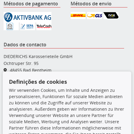
Métodos de pagamento
Métodos de envio
Dados de contacto
DIEDERICHS Karosserieteile GmbH
Ochtruper Str. 95
48455 Bad Bentheim
Definições de cookies
05922 - 77 99 - 0
Wir verwenden Cookies, um Inhalte und Anzeigen zu
05922 - 77 99 - 35
personalisieren, Funktionen für soziale Medien anbieten
karosserieteile@diederichs.com
zu können und die Zugriffe auf unserer Website zu
analysieren. Außerdem geben wir Informationen zu Ihrer
Ligações
Verwendung unserer Website an unsere Partner für
soziale Medien, Werbung und Analysen weiter. Unsere
Atenção: Trata-se de peças sobresselentes de qualidade
Partner führen diese Informationen möglicherweise mit
equivalente às peças do equipamento original (em