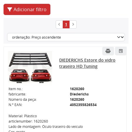
Adicionar filtro
1
DIEDERICHS Estore do vidro
traseiro HD Tuning
Item no.:
1620260
fabricante:
Diederichs
Número da peça:
1620260
N.º EAN:
4052355826534
Material: Plástico
articlenumber: 1620260
Lado de montagem: Óculo traseiro do veículo
Cor: preto