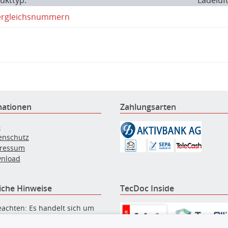
ukttyp:
Ladeluf
ergleichsnummern
mationen
Zahlungsarten
B
enschutz
ressum
nload
iche Hinweise
TecDoc Inside
eachten: Es handelt sich um
eile von äquivalenter Qualität