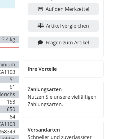
Auf den Merkzettel
Artikel vergleichen
3.4 kg
Fragen zum Artikel
minium
Ihre Vorteile
CA1103
51
61
Zahlungsarten
derichs
Nutzen Sie unsere vielfältigen
158
Zahlungsarten.
650
64
CA1103
Versandarten
868349
Schneller und zuverlässiger