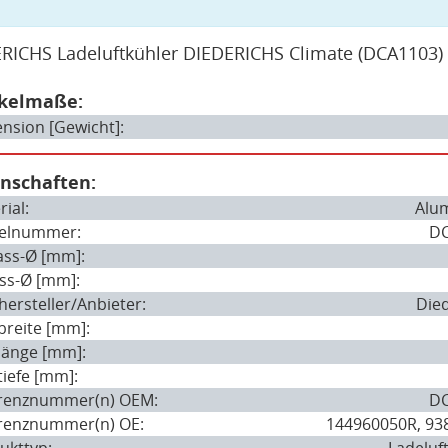
RICHS Ladeluftkühler DIEDERICHS Climate
(DCA1103)
ikelmaße:
nsion [Gewicht]:
enschaften:
ial:
Alu
kelnummer:
D
ass-Ø [mm]:
ass-Ø [mm]:
hersteller/Anbieter:
Die
breite [mm]:
länge [mm]:
tiefe [mm]:
renznummer(n) OEM:
D
renznummer(n) OE:
144960050R, 93