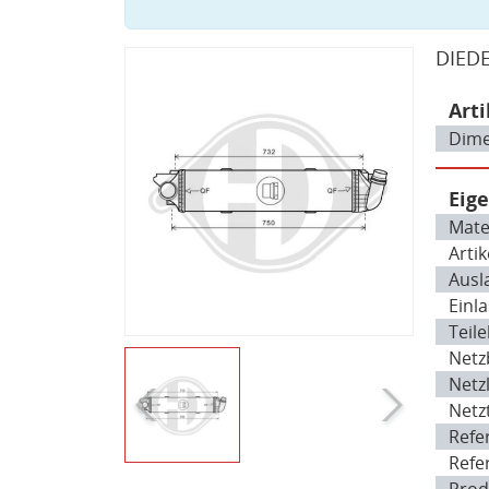
DIEDE
Art
Dime
Eig
Mater
Arti
Ausl
Einl
Teile
Netz
Netz
Netz
Refe
Refe