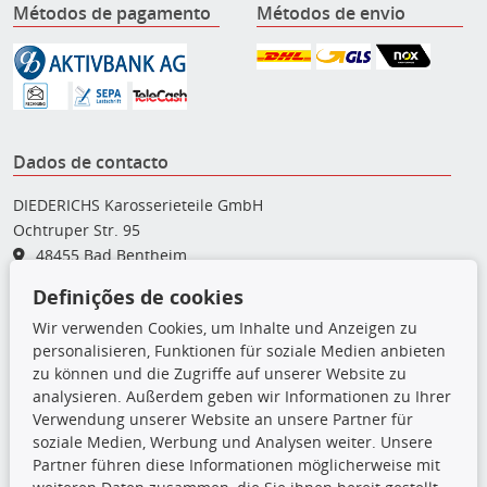
Métodos de pagamento
Métodos de envio
Dados de contacto
DIEDERICHS Karosserieteile GmbH
Ochtruper Str. 95
48455 Bad Bentheim
Definições de cookies
05922 - 77 99 - 0
Wir verwenden Cookies, um Inhalte und Anzeigen zu
05922 - 77 99 - 35
personalisieren, Funktionen für soziale Medien anbieten
karosserieteile@diederichs.com
zu können und die Zugriffe auf unserer Website zu
analysieren. Außerdem geben wir Informationen zu Ihrer
Ligações
Verwendung unserer Website an unsere Partner für
soziale Medien, Werbung und Analysen weiter. Unsere
Atenção: Trata-se de peças sobresselentes de qualidade
Partner führen diese Informationen möglicherweise mit
equivalente às peças do equipamento original (em