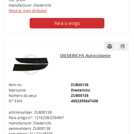
manufacturer: Diederichs
Mostrar mais atributos
Para o artigo
DIEDERICHS Autocolante
Item no.:
ZUB00138
fabricante:
Diederichs
Número da peça:
ZUB00138
N.º EAN:
4052355647436
articlenumber: ZUB00138
Para artigo n.º: 1216258/259/667
manufacturer: Diederichs
oemnumbers: ZUB00138
oenumbers: 51122148725