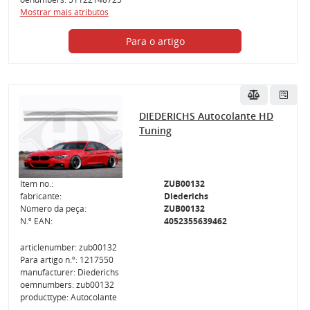
Mostrar mais atributos
Para o artigo
DIEDERICHS Autocolante HD
Tuning
Item no.:
ZUB00132
fabricante:
Diederichs
Número da peça:
ZUB00132
N.º EAN:
4052355639462
articlenumber: zub00132
Para artigo n.º: 1217550
manufacturer: Diederichs
oemnumbers: zub00132
producttype: Autocolante