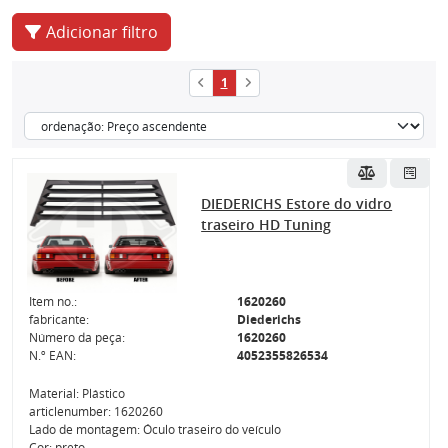
Adicionar filtro
1
DIEDERICHS Estore do vidro
traseiro HD Tuning
Item no.:
1620260
fabricante:
Diederichs
Número da peça:
1620260
N.º EAN:
4052355826534
Material: Plástico
articlenumber: 1620260
Lado de montagem: Óculo traseiro do veículo
Cor: preto